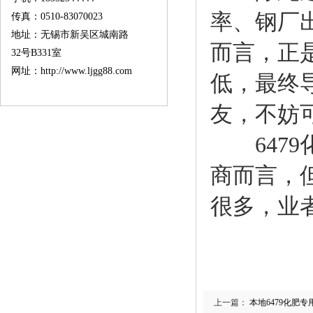
率、钢厂
传真：0510-83070023
地址：无锡市新吴区城南路
而言，正
32号B331室
网址：http://www.ljgg88.com
低，最终
友，不妨
6479
商而言，
很多，业者需
上一篇：
本地6479化肥