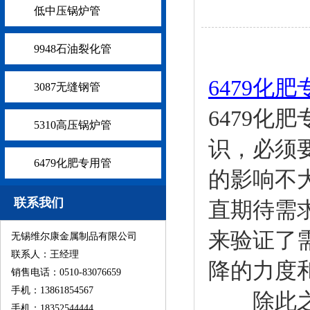
低中压锅炉管
9948石油裂化管
6479化
3087无缝钢管
6479
5310高压锅炉管
识，必须
6479化肥专用管
的影响不
联系我们
直期待需
来验证了
无锡维尔康金属制品有限公司
联系人：王经理
降的力度
销售电话：0510-83076659
手机：13861854567
除此之外
手机：18352544444