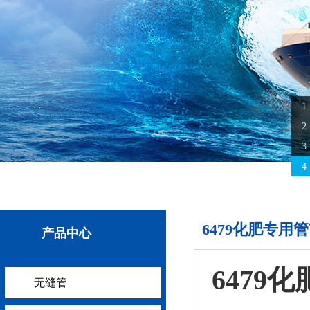
1
2
3
4
6479化肥专
产品中心
647
无缝管