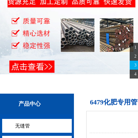
1
2
3
4
6479化肥专
产品中心
无缝管